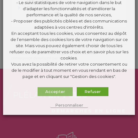
ENEDIS (ex-ERDF)
- Le suivi statistiques de votre navigation dans le but
Photovoltaïque : comment bien choisir son
d'adapter les fonctionnalités et d'améliorer la
installateur ?
performance et la qualité de nos services,
Institut national de la consommation (INC)
- Proposer des publicités ciblées et des communications
adaptées à vos centres d'intérêts.
En acceptant tous les cookies, vous consentez au dépôt
de l’ensemble des cookies lors de votre navigation sur ce
site. Mais vous pouvez également choisir de tous les
refuser ou de paramétrer vos choix et en savoir plus sur les
©
Direction de l'information légale et administrative
cookies.
comarquage developpé par
kienso.fr
Vous avez la possibilité de retirer votre consentement ou
de le modifier à tout moment en vous rendant en bas de
page et en cliquant sur "Gestion des cookies".
Accepter
Refuser
PLÉLAN
EN 1 CLIC
Personnaliser
DÉMARCHES EN LIGNE