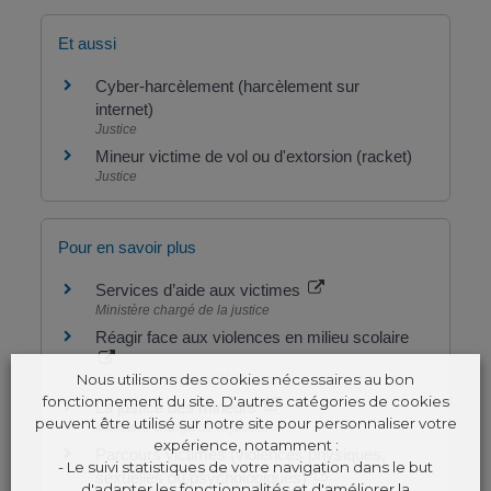
Et aussi
Cyber-harcèlement (harcèlement sur
internet)
Justice
Mineur victime de vol ou d'extorsion (racket)
Justice
Pour en savoir plus
Services d’aide aux victimes
Ministère chargé de la justice
Réagir face aux violences en milieu scolaire
Nous utilisons des cookies nécessaires au bon
Ministère chargé de l'éducation
fonctionnement du site. D'autres catégories de cookies
La justice des mineurs
peuvent être utilisé sur notre site pour personnaliser votre
Ministère chargé de la justice
expérience, notamment :
Parcours victimes (violences physiques,
- Le suivi statistiques de votre navigation dans le but
sexuelles ou psychologiques)
d'adapter les fonctionnalités et d'améliorer la