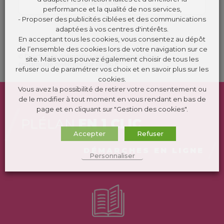
Ministère chargé de la justice
performance et la qualité de nos services,
- Proposer des publicités ciblées et des communications
adaptées à vos centres d'intérêts.
En acceptant tous les cookies, vous consentez au dépôt
de l’ensemble des cookies lors de votre navigation sur ce
©
Direction de l'information légale et administrative
site. Mais vous pouvez également choisir de tous les
comarquage developpé par
kienso.fr
refuser ou de paramétrer vos choix et en savoir plus sur les
cookies.
Vous avez la possibilité de retirer votre consentement ou
de le modifier à tout moment en vous rendant en bas de
page et en cliquant sur "Gestion des cookies".
PLÉLAN
EN 1 CLIC
Accepter
Refuser
DÉMARCHES EN LIGNE
Personnaliser