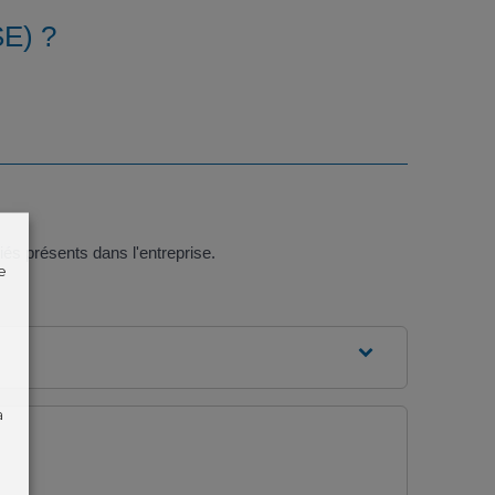
SE) ?
s présents dans l'entreprise.
e
à