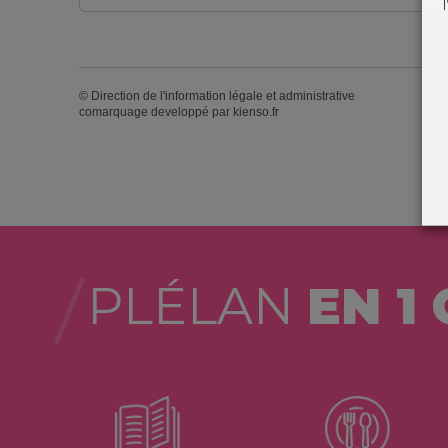
©
Direction de l'information légale et administrative
comarquage developpé par
kienso.fr
PLÉLAN
EN 1 