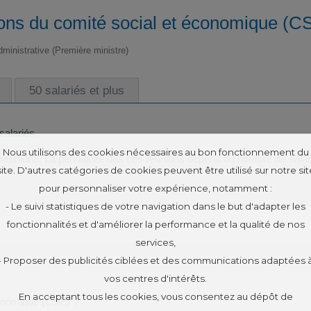
ons du comité social et économique (C
administrative (Première ministre)
50 salariés et plus
salariés.
Nous utilisons des cookies nécessaires au bon fonctionnement du
unions. La périodicité des ces réunions dépend du nombre de salarié
site. D'autres catégories de cookies peuvent être utilisé sur notre sit
pour personnaliser votre expérience, notamment :
- Le suivi statistiques de votre navigation dans le but d'adapter les
fonctionnalités et d'améliorer la performance et la qualité de nos
services,
- Proposer des publicités ciblées et des communications adaptées 
vos centres d'intérêts.
En acceptant tous les cookies, vous consentez au dépôt de
conomique (CSE) ?