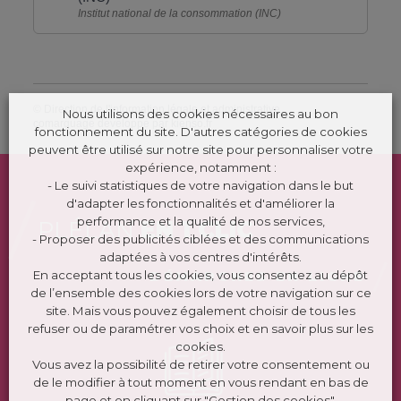
Institut national de la consommation (INC)
©
Direction de l'information légale et administrative
Nous utilisons des cookies nécessaires au bon
comarquage developpé par
kienso.fr
fonctionnement du site. D'autres catégories de cookies
peuvent être utilisé sur notre site pour personnaliser votre
expérience, notamment :
- Le suivi statistiques de votre navigation dans le but
d'adapter les fonctionnalités et d'améliorer la
performance et la qualité de nos services,
PLÉLAN
EN 1 CLIC
- Proposer des publicités ciblées et des communications
adaptées à vos centres d'intérêts.
En acceptant tous les cookies, vous consentez au dépôt
DÉMARCHES EN LIGNE
de l’ensemble des cookies lors de votre navigation sur ce
site. Mais vous pouvez également choisir de tous les
refuser ou de paramétrer vos choix et en savoir plus sur les
cookies.
Vous avez la possibilité de retirer votre consentement ou
de le modifier à tout moment en vous rendant en bas de
page et en cliquant sur "Gestion des cookies".