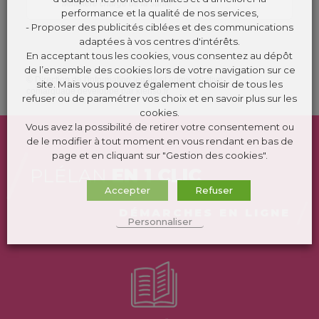
Ministère chargé de la santé
performance et la qualité de nos services,
- Proposer des publicités ciblées et des communications
adaptées à vos centres d'intérêts.
En acceptant tous les cookies, vous consentez au dépôt
de l’ensemble des cookies lors de votre navigation sur ce
©
Direction de l'information légale et administrative
site. Mais vous pouvez également choisir de tous les
comarquage developpé par
kienso.fr
refuser ou de paramétrer vos choix et en savoir plus sur les
cookies.
Vous avez la possibilité de retirer votre consentement ou
de le modifier à tout moment en vous rendant en bas de
page et en cliquant sur "Gestion des cookies".
PLÉLAN
EN 1 CLIC
Accepter
Refuser
DÉMARCHES EN LIGNE
Personnaliser