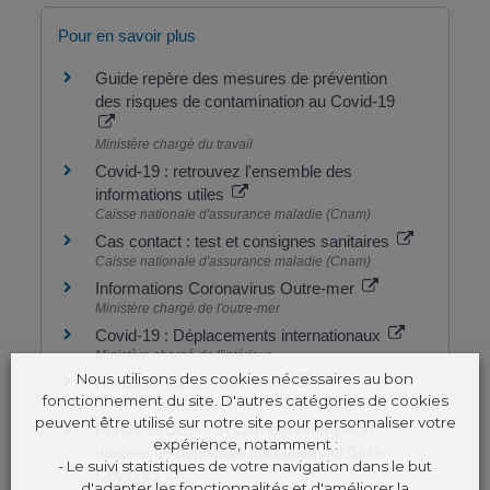
Pour en savoir plus
Guide repère des mesures de prévention
des risques de contamination au Covid-19
Ministère chargé du travail
Covid-19 : retrouvez l'ensemble des
informations utiles
Caisse nationale d'assurance maladie (Cnam)
Cas contact : test et consignes sanitaires
Caisse nationale d'assurance maladie (Cnam)
Informations Coronavirus Outre-mer
Ministère chargé de l'outre-mer
Covid-19 : Déplacements internationaux
Ministère chargé de l'intérieur
Nous utilisons des cookies nécessaires au bon
Annuaire santé - Site Ameli
fonctionnement du site. D'autres catégories de cookies
Caisse nationale d'assurance maladie (Cnam)
peuvent être utilisé sur notre site pour personnaliser votre
Portail SI-DEP - Système d'information
expérience, notamment :
national de dépistage populationnel de la
- Le suivi statistiques de votre navigation dans le but
Covid-19
d'adapter les fonctionnalités et d'améliorer la