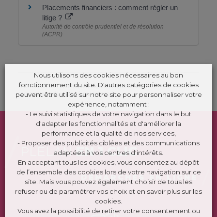
Placements financiers : comment régler un
litige ?
Autorité de contrôle prudentiel et de résolution
(ACPR)
Nous utilisons des cookies nécessaires au bon
fonctionnement du site. D'autres catégories de cookies
©
Direction de l'information légale et administrative
peuvent être utilisé sur notre site pour personnaliser votre
comarquage developpé par
kienso.fr
expérience, notamment :
- Le suivi statistiques de votre navigation dans le but
d'adapter les fonctionnalités et d'améliorer la
performance et la qualité de nos services,
- Proposer des publicités ciblées et des communications
PLÉLAN
EN 1 CLIC
adaptées à vos centres d'intérêts.
En acceptant tous les cookies, vous consentez au dépôt
de l’ensemble des cookies lors de votre navigation sur ce
DÉMARCHES EN LIGNE
site. Mais vous pouvez également choisir de tous les
refuser ou de paramétrer vos choix et en savoir plus sur les
cookies.
Vous avez la possibilité de retirer votre consentement ou