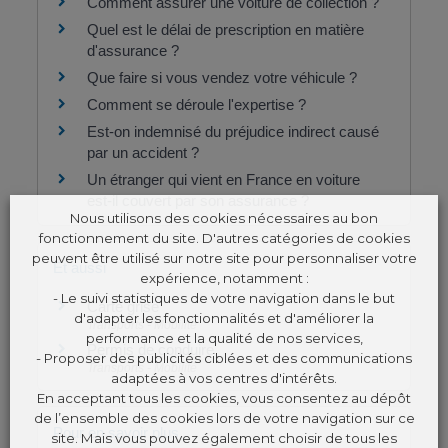
Comment assurer une voiture de collection ?
Quel est le délai de prescription en matière
d'assurance ?
Que faire si vous vendez votre véhicule ?
Comment se déroule l'expertise ?
Est-on indemnisé du préjudice indirect causé
par un accident ?
Un étranger qui vient en France en voiture
est-il couvert par son assurance ?
Nous utilisons des cookies nécessaires au bon
fonctionnement du site. D'autres catégories de cookies
peuvent être utilisé sur notre site pour personnaliser votre
Et aussi
expérience, notamment :
- Le suivi statistiques de votre navigation dans le but
Carte grise
d'adapter les fonctionnalités et d'améliorer la
Transports - Mobilité
performance et la qualité de nos services,
Permis de conduire
- Proposer des publicités ciblées et des communications
Transports - Mobilité
adaptées à vos centres d'intérêts.
En acceptant tous les cookies, vous consentez au dépôt
de l’ensemble des cookies lors de votre navigation sur ce
Pour en savoir plus
site. Mais vous pouvez également choisir de tous les