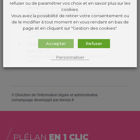
refuser ou de paramétrer vos choix et en savoir plus sur les
Assurance automobile
cookies.
Autorité de contrôle prudentiel et de résolution
Vous avez la possibilité de retirer votre consentement ou
(ACPR)
de le modifier à tout moment en vous rendant en bas de
Se préparer à s'assurer
page et en cliquant sur "Gestion des cookies".
Autorité de contrôle prudentiel et de résolution
(ACPR)
Accepter
Refuser
Vérifier qu'un établissement est autorisé à
exercer
Autorité de contrôle prudentiel et de résolution
Personnaliser
(ACPR)
©
Direction de l'information légale et administrative
comarquage developpé par
kienso.fr
PLÉLAN
EN 1 CLIC