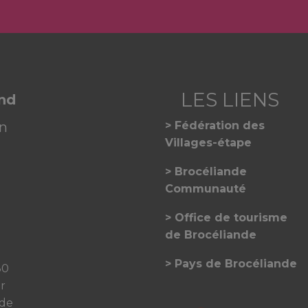
and
on
Fédération des
Villages-étape
Brocéliande
Communauté
Office de tourisme
de Brocéliande
Pays de Brocéliande
30
er
 de