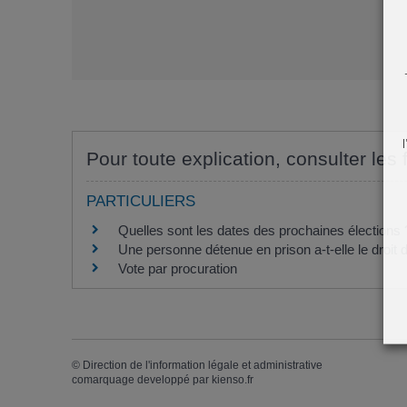
Pour toute explication, consulter les 
PARTICULIERS
Quelles sont les dates des prochaines élections 
Une personne détenue en prison a-t-elle le droit 
Vote par procuration
©
Direction de l'information légale et administrative
comarquage developpé par
kienso.fr