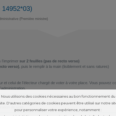
e 14952*03)
administrative (Première ministre)
s l'imprimer
sur 2 feuilles
(pas de recto verso)
recto verso)
, puis le remplir à la main (lisiblement et sans ratures)
r et celui de l'électeur chargé de voter à votre place. Vous pouvez 
'administration.
Nous utilisons des cookies nécessaires au bon fonctionnement du
site. D'autres catégories de cookies peuvent être utilisé sur notre sit
ration de vote.
pour personnaliser votre expérience, notamment :