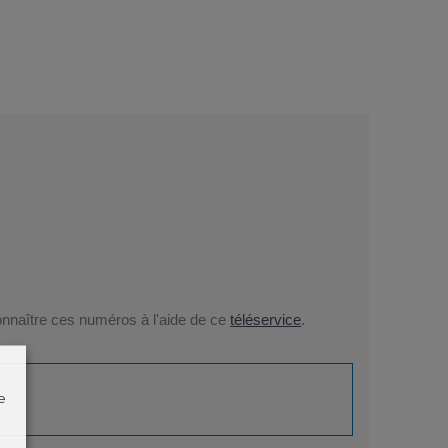
connaître ces numéros à l'aide de ce
téléservice
.
e