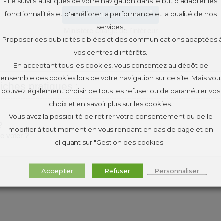
- Le suivi statistiques de votre navigation dans le but d'adapter les
fonctionnalités et d'améliorer la performance et la qualité de nos
Accéder au formulaire
services,
Ministère chargé de l'intérieur
- Proposer des publicités ciblées et des communications adaptées 
vos centres d'intérêts.
En acceptant tous les cookies, vous consentez au dépôt de
l’ensemble des cookies lors de votre navigation sur ce site. Mais vou
fiches pratiques :
pouvez également choisir de tous les refuser ou de paramétrer vos
choix et en savoir plus sur les cookies.
Vous avez la possibilité de retirer votre consentement ou de le
?
modifier à tout moment en vous rendant en bas de page et en
de voter ?
cliquant sur "Gestion des cookies".
Accepter
Refuser
Personnaliser