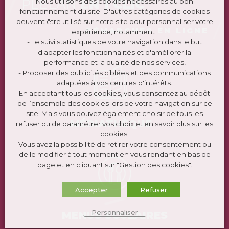
PLÉLAN
EN 1 CLIC
Nous utilisons des cookies nécessaires au bon
fonctionnement du site. D'autres catégories de cookies
peuvent être utilisé sur notre site pour personnaliser votre
DÉMARCHES EN LIGNE
expérience, notamment :
- Le suivi statistiques de votre navigation dans le but
d'adapter les fonctionnalités et d'améliorer la
performance et la qualité de nos services,
- Proposer des publicités ciblées et des communications
adaptées à vos centres d'intérêts.
En acceptant tous les cookies, vous consentez au dépôt
de l’ensemble des cookies lors de votre navigation sur ce
site. Mais vous pouvez également choisir de tous les
MÉDIATHÈQUE
refuser ou de paramétrer vos choix et en savoir plus sur les
cookies.
Vous avez la possibilité de retirer votre consentement ou
de le modifier à tout moment en vous rendant en bas de
page et en cliquant sur "Gestion des cookies".
Accepter
Refuser
Personnaliser
MENUS SCOLAIRES