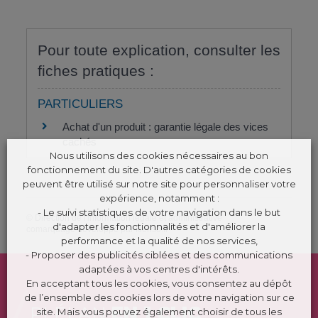
Pour toute explication, consulter les
fiches pratiques :
PARTICULIERS
Achat d'un produit : garantie légale des vices
cachés
Nous utilisons des cookies nécessaires au bon
fonctionnement du site. D'autres catégories de cookies
peuvent être utilisé sur notre site pour personnaliser votre
expérience, notamment :
- Le suivi statistiques de votre navigation dans le but
©
Direction de l'information légale et administrative
d'adapter les fonctionnalités et d'améliorer la
comarquage developpé par
kienso.fr
performance et la qualité de nos services,
- Proposer des publicités ciblées et des communications
adaptées à vos centres d'intérêts.
En acceptant tous les cookies, vous consentez au dépôt
de l’ensemble des cookies lors de votre navigation sur ce
PLÉLAN
EN 1 CLIC
site. Mais vous pouvez également choisir de tous les