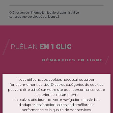
©
Direction de l'information légale et administrative
comarquage developpé par
kienso.fr
PLÉLAN
EN 1 CLIC
DÉMARCHES EN LIGNE
Nous utilisons des cookies nécessaires au bon
fonctionnement du site. D'autres catégories de cookies
peuvent être utilisé sur notre site pour personnaliser votre
expérience, notamment :
- Le suivi statistiques de votre navigation dans le but
d'adapter les fonctionnalités et d'améliorer la
MÉDIATHÈQUE
performance et la qualité de nos services,