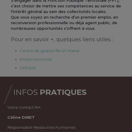
S’engager dans la Fonction Publique Territoriale (FPT),
c’est choisir de mettre ses compétences au service de
l’intérêt général au sein des collectivités locales.
Que vous soyez en recherche d’un premier emploi, en
reconversion professionnelle ou déjà agent public, de
nombreuses opportunités s’offrent à vous.
Pour en savoir +, quelques liens utiles :
Centre de gestion Ille et Vilaine
Emploi territorial
DEN.bzh
INFOS
PRATIQUES
Votre contact RH :
Céline DINET
Responsable Ressources humaines