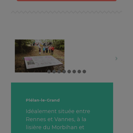
Plélan-le-Grand
Idéalement située entre
Rennes et Vannes, à la
lisière du Morbihan et