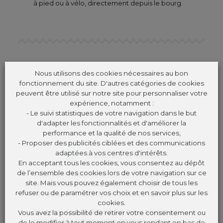
à pied ou à vélo, directement depuis le bourg.
Nous utilisons des cookies nécessaires au bon
fonctionnement du site. D'autres catégories de cookies
peuvent être utilisé sur notre site pour personnaliser votre
expérience, notamment :
- Le suivi statistiques de votre navigation dans le but
d'adapter les fonctionnalités et d'améliorer la
performance et la qualité de nos services,
- Proposer des publicités ciblées et des communications
adaptées à vos centres d'intérêts.
Transports et mobilité
En acceptant tous les cookies, vous consentez au dépôt
de l’ensemble des cookies lors de votre navigation sur ce
Située à 30 minutes de Rennes, Plélan‑le‑Grand
site. Mais vous pouvez également choisir de tous les
offre un cadre de travail agréable tout en
refuser ou de paramétrer vos choix et en savoir plus sur les
restant proche d’un grand pôle d’emploi.
cookies.
* Lignes de bus BreizhGo avec plusieurs
Vous avez la possibilité de retirer votre consentement ou
trajets quotidiens vers Rennes, vers
de le modifier à tout moment en vous rendant en bas de