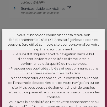
publique (DGAFP)
Services d’aide aux victimes
Ministère chargé de la justice
Nous utilisons des cookies nécessaires au bon
©
Direction de l'information légale et administrative
fonctionnement du site. D'autres catégories de cookies
comarquage developpé par
kienso.fr
peuvent être utilisé sur notre site pour personnaliser votre
expérience, notamment :
- Le suivi statistiques de votre navigation dans le but
d'adapter les fonctionnalités et d'améliorer la
performance et la qualité de nos services,
- Proposer des publicités ciblées et des communications
PLÉLAN
EN 1 CLIC
adaptées à vos centres d'intérêts.
En acceptant tous les cookies, vous consentez au dépôt
de l’ensemble des cookies lors de votre navigation sur ce
DÉMARCHES EN LIGNE
site. Mais vous pouvez également choisir de tous les
refuser ou de paramétrer vos choix et en savoir plus sur les
cookies.
Vous avez la possibilité de retirer votre consentement ou
de le modifier à tout moment en vous rendant en bas de