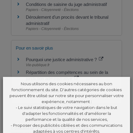
Conditions de saisine du juge administratif
Papiers - Citoyenneté - Élections
Déroulement d'un procès devant le tribunal
administratif
Papiers - Citoyenneté - Élections
Pour en savoir plus
Pourquoi une justice administrative ?
Vie-publique.fr
Répartition des compétences au sein de la
juridiction administrative
Nous utilisons des cookies nécessaires au bon
Conseil d'État
fonctionnement du site. D'autres catégories de cookies
Télérecours citoyens
peuvent être utilisé sur notre site pour personnaliser votre
Conseil d'État
expérience, notamment :
- Le suivi statistiques de votre navigation dans le but
d'adapter les fonctionnalités et d'améliorer la
performance et la qualité de nos services,
- Proposer des publicités ciblées et des communications
©
Direction de l'information légale et administrative
adaptées à vos centres d'intérêts.