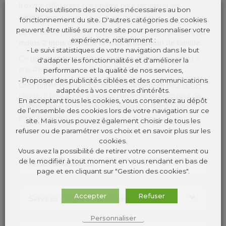
Il existe
différentes possibilités pour récupérer les
Nous utilisons des cookies nécessaires au bon
sommes
.
fonctionnement du site. D'autres catégories de cookies
peuvent être utilisé sur notre site pour personnaliser votre
Le fait de ne pas payer la pension alimentaire pendant
au
expérience, notamment :
moins 2 mois
constitue un
délit d'abandon de famille
.
- Le suivi statistiques de votre navigation dans le but
Ce
délit
est passible d'une peine pouvant aller jusqu'à 2
d'adapter les fonctionnalités et d'améliorer la
ans d’emprisonnement et
15 000 €
d'amende.
performance et la qualité de nos services,
- Proposer des publicités ciblées et des communications
Celui qui ne reçoit pas la pension alimentaire peut
porter
adaptées à vos centres d'intérêts.
plainte
. Il peut aussi adresser une lettre au
procureur de
En acceptant tous les cookies, vous consentez au dépôt
la République
du tribunal dont dépend le domicile du
de l’ensemble des cookies lors de votre navigation sur ce
parent
débiteur
.
site. Mais vous pouvez également choisir de tous les
refuser ou de paramétrer vos choix et en savoir plus sur les
cookies.
Vous avez la possibilité de retirer votre consentement ou
de le modifier à tout moment en vous rendant en bas de
Textes de référence
page et en cliquant sur "Gestion des cookies".
Accepter
Refuser
Services en ligne et formulaires
Personnaliser