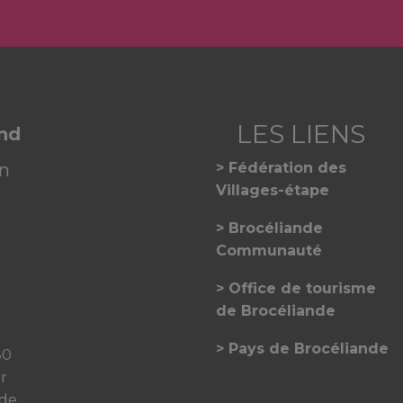
and
on
Fédération des
Villages-étape
Brocéliande
Communauté
Office de tourisme
de Brocéliande
Pays de Brocéliande
30
er
 de