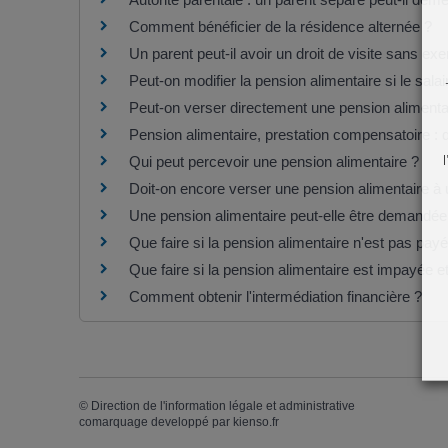
Comment bénéficier de la résidence alternée ?
Un parent peut-il avoir un droit de visite sans exer
Peut-on modifier la pension alimentaire si le sala
Peut-on verser directement une pension alimenta
Pension alimentaire, prestation compensatoire : q
Qui peut percevoir une pension alimentaire ?
Doit-on encore verser une pension alimentaire à
Une pension alimentaire peut-elle être demandée 
Que faire si la pension alimentaire n'est pas pay
Que faire si la pension alimentaire est impayée et
Comment obtenir l'intermédiation financière ?
©
Direction de l'information légale et administrative
comarquage developpé par
kienso.fr