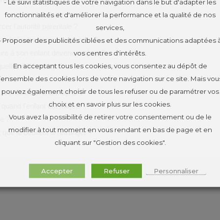
- Le suivi statistiques de votre navigation dans le but d'adapter les
fonctionnalités et d'améliorer la performance et la qualité de nos
cer l'autorité parentale ?
services,
ire de l'autre parent augmente ?
- Proposer des publicités ciblées et des communications adaptées 
ire à son enfant devenu majeur ?
vos centres d'intérêts.
En acceptant tous les cookies, vous consentez au dépôt de
uelles différences ?
l’ensemble des cookies lors de votre navigation sur ce site. Mais vou
pouvez également choisir de tous les refuser ou de paramétrer vos
 un enfant devenu majeur ?
choix et en savoir plus sur les cookies.
quand l'enfant est majeur ?
Vous avez la possibilité de retirer votre consentement ou de le
ée ?
modifier à tout moment en vous rendant en bas de page et en
 que le débiteur à l'étranger ?
cliquant sur "Gestion des cookies".
Accepter
Refuser
Personnaliser