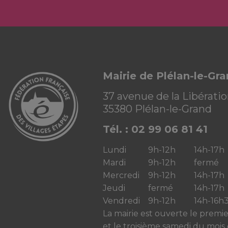
Mairie de Plélan-le-Gr
37 avenue de la Libérati
35380 Plélan-le-Grand
Tél. : 02 99 06 81 41
Lundi
9h-12h
14h-17h
Mardi
9h-12h
fermé
Mercredi
9h-12h
14h-17h
Jeudi
fermé
14h-17h
Vendredi
9h-12h
14h-16h
La mairie est ouverte le premi
et le troisième samedi du mois