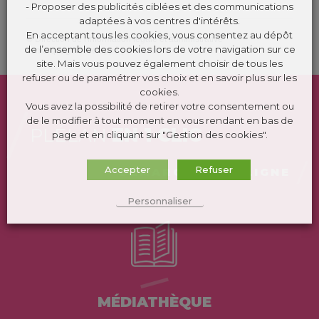
- Proposer des publicités ciblées et des communications
adaptées à vos centres d'intérêts.
En acceptant tous les cookies, vous consentez au dépôt
©
Direction de l'information légale et administrative
de l’ensemble des cookies lors de votre navigation sur ce
comarquage developpé par
kienso.fr
site. Mais vous pouvez également choisir de tous les
refuser ou de paramétrer vos choix et en savoir plus sur les
cookies.
Vous avez la possibilité de retirer votre consentement ou
de le modifier à tout moment en vous rendant en bas de
PLÉLAN
EN 1 CLIC
page et en cliquant sur "Gestion des cookies".
Accepter
Refuser
DÉMARCHES EN LIGNE
Personnaliser
MÉDIATHÈQUE