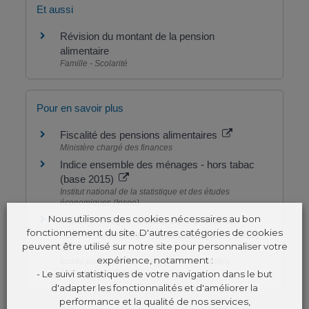
Et aussi
Révision du montant de la pension
alimentaire
Famille - Scolarité
Pour en savoir plus
Fiscalité des pensions alimentaires
Ministère chargé des finances
Indice ensemble des ménages - hors tabac
(base 2015)
Institut national de la statistique et des études
économiques (Insee)
Nous utilisons des cookies nécessaires au bon
Indice ménages urbains dont le chef est
fonctionnement du site. D'autres catégories de cookies
ouvrier ou employé - hors tabac (base 2015)
peuvent être utilisé sur notre site pour personnaliser votre
expérience, notamment :
Institut national de la statistique et des études
économiques (Insee)
- Le suivi statistiques de votre navigation dans le but
d'adapter les fonctionnalités et d'améliorer la
performance et la qualité de nos services,