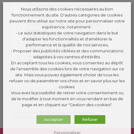
Réserve dans le service de santé des
Nous utilisons des cookies nécessaires au bon
armées
fonctionnement du site. D'autres catégories de cookies
Ministère chargé de la défense
peuvent être utilisé sur notre site pour personnaliser votre
Service de l'énergie opérationnelle des
expérience, notamment :
armées
- Le suivi statistiques de votre navigation dans le but
Ministère chargé de la défense
d'adapter les fonctionnalités et d'améliorer la
Service du commissariat des armées
performance et la qualité de nos services,
Ministère chargé de la défense
- Proposer des publicités ciblées et des communications
Service d'infrastructure de la Défense (SID)
adaptées à vos centres d'intérêts.
En acceptant tous les cookies, vous consentez au dépôt
Ministère chargé de la défense
de l’ensemble des cookies lors de votre navigation sur ce
site. Mais vous pouvez également choisir de tous les
La réserve de la cyberdéfense
refuser ou de paramétrer vos choix et en savoir plus sur les
Ministère chargé de la défense
cookies.
Vous avez la possibilité de retirer votre consentement ou
de le modifier à tout moment en vous rendant en bas de
page et en cliquant sur "Gestion des cookies".
©
Direction de l'information légale et administrative
comarquage developpé par
kienso.fr
Accepter
Refuser
Personnaliser