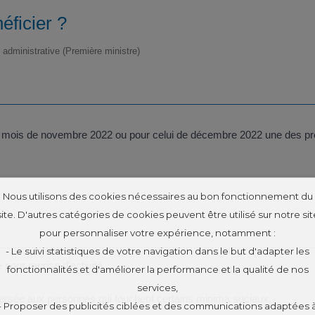
éficier ?
t administrative (Première ministre)
e mois de novembre 2022 ou pour celui de décembre 2022 une des pre
Nous utilisons des cookies nécessaires au bon fonctionnement du
site. D'autres catégories de cookies peuvent être utilisé sur notre sit
pour personnaliser votre expérience, notamment :
- Le suivi statistiques de votre navigation dans le but d'adapter les
pour reprise d'activité
fonctionnalités et d'améliorer la performance et la qualité de nos
services,
 versée aux personnes qui touchent certains minima sociaux.
- Proposer des publicités ciblées et des communications adaptées 