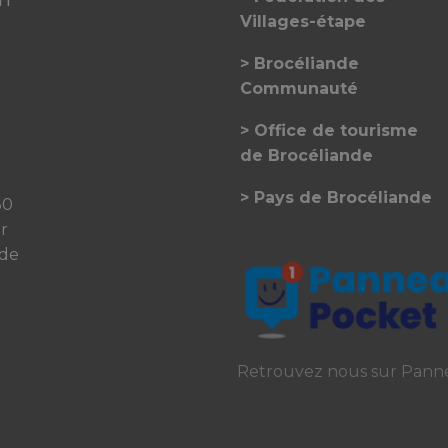
Villages-étape
Brocéliande
Communauté
Office de tourisme
de Brocéliande
Pays de Brocéliande
30
er
 de
Retrouvez nous sur Pann