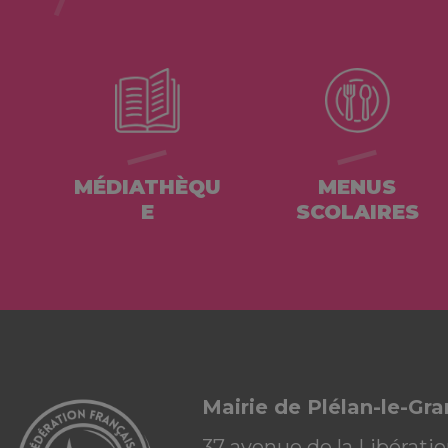
MÉDIATHÈQU
MENUS
E
SCOLAIRES
Mairie de Plélan-le-Gr
37 avenue de la Libérati