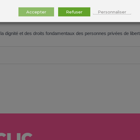
Accepter
Refuser
Personnaliser
 dignité et des droits fondamentaux des personnes privées de liber
CLIC