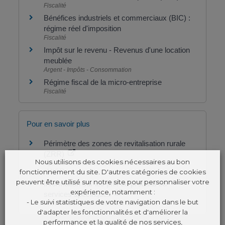
Fiscalité
Bénéfices industriels et commerciaux (BIC) :
régime réel d'imposition
Fiscalité
Impôt sur le revenu - Revenus d'une location
meublée
Argent - Impôts - Consommation
Régime fiscal de la micro-entreprise
Fiscalité
Pour en savoir plus
Périmètre des zones de revitalisation rurale
(ZRR)
Nous utilisons des cookies nécessaires au bon
Agence nationale de la cohésion des territoires
fonctionnement du site. D'autres catégories de cookies
(ANCT)
peuvent être utilisé sur notre site pour personnaliser votre
Information sur les prix de produits ou
expérience, notamment :
services spécifiques
- Le suivi statistiques de votre navigation dans le but
Institut national de la consommation (INC)
d'adapter les fonctionnalités et d'améliorer la
performance et la qualité de nos services,