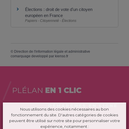
Élections : droit de vote d'un citoyen
européen en France
Papiers - Citoyenneté - Élections
©
Direction de l'information légale et administrative
comarquage developpé par
kienso.fr
PLÉLAN
EN 1 CLIC
DÉMARCHES EN LIGNE
Nous utilisons des cookies nécessaires au bon
fonctionnement du site. D'autres catégories de cookies
peuvent être utilisé sur notre site pour personnaliser votre
expérience, notamment :