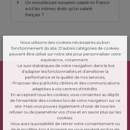
Un ressortissant européen salarié en France
a-t-il les mêmes droits qu'un salarié
français ?
Nous utilisons des cookies nécessaires au bon
©
Direction de l'information légale et administrative
fonctionnement du site. D'autres catégories de cookies
comarquage developpé par
kienso.fr
peuvent être utilisé sur notre site pour personnaliser votre
expérience, notamment :
- Le suivi statistiques de votre navigation dans le but
d'adapter les fonctionnalités et d'améliorer la
performance et la qualité de nos services,
- Proposer des publicités ciblées et des communications
PLÉLAN
EN 1 CLIC
adaptées à vos centres d'intérêts.
En acceptant tous les cookies, vous consentez au dépôt
DÉMARCHES EN LIGNE
de l’ensemble des cookies lors de votre navigation sur ce
site. Mais vous pouvez également choisir de tous les
refuser ou de paramétrer vos choix et en savoir plus sur les
cookies.
Vous avez la possibilité de retirer votre consentement ou
de le modifier à tout moment en vous rendant en bas de