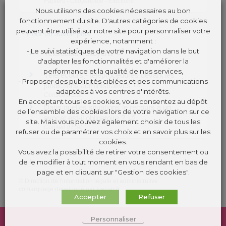
Papiers - Citoyenneté - Élections
Nous utilisons des cookies nécessaires au bon
fonctionnement du site. D'autres catégories de cookies
peuvent être utilisé sur notre site pour personnaliser votre
Pour en savoir plus
expérience, notamment :
- Le suivi statistiques de votre navigation dans le but
Télérecours citoyens
d'adapter les fonctionnalités et d'améliorer la
Conseil d'État
performance et la qualité de nos services,
Télérecours - téléprocédures devant les
- Proposer des publicités ciblées et des communications
juridictions administratives
adaptées à vos centres d'intérêts.
Conseil d'État
En acceptant tous les cookies, vous consentez au dépôt
Dans quelles situations le recours à un
de l’ensemble des cookies lors de votre navigation sur ce
avocat est-il obligatoire ?
site. Mais vous pouvez également choisir de tous les
Conseil d'État
refuser ou de paramétrer vos choix et en savoir plus sur les
cookies.
Vous avez la possibilité de retirer votre consentement ou
de le modifier à tout moment en vous rendant en bas de
page et en cliquant sur "Gestion des cookies".
©
Direction de l'information légale et administrative
comarquage developpé par
kienso.fr
Accepter
Refuser
Personnaliser