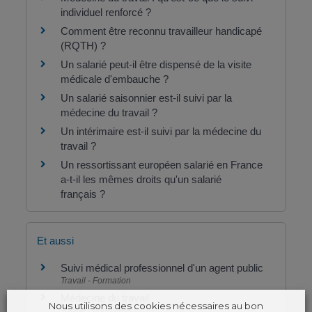
individuel renforcé ?
Comment être reconnu travailleur handicapé
(RQTH) ?
Un salarié peut-il être dispensé de la visite
médicale d'embauche ?
Un salarié saisonnier est-il suivi par la
médecine du travail ?
Un intérimaire est-il suivi par la médecine du
travail ?
Un ressortissant européen salarié en France
a-t-il les mêmes droits qu'un salarié
français ?
Et aussi
Suivi médical professionnel d'un agent public
Travail - Formation
Médecine du travail
Nous utilisons des cookies nécessaires au bon
Travail - Formation