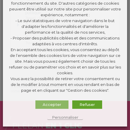
fonctionnement du site. D'autres catégories de cookies
Santé et sécurité au travail dans la fonction
peuvent être utilisé sur notre site pour personnaliser votre
publique
expérience, notamment :
Travail - Formation
- Le suivi statistiques de votre navigation dans le but
Travail de nuit du salarié du secteur privé
d'adapter les fonctionnalités et d'améliorer la
Travail - Formation
performance et la qualité de nos services,
Compte professionnel de prévention (C2P)
- Proposer des publicités ciblées et des communications
Travail - Formation
adaptées à vos centres d'intérêts.
En acceptant tous les cookies, vous consentez au dépôt
Pension d'invalidité de la Sécurité sociale
de l’ensemble des cookies lors de votre navigation sur ce
Social - Santé
site. Mais vous pouvez également choisir de tous les
refuser ou de paramétrer vos choix et en savoir plus sur les
cookies.
Vous avez la possibilité de retirer votre consentement ou
de le modifier à tout moment en vous rendant en bas de
©
Direction de l'information légale et administrative
page et en cliquant sur "Gestion des cookies".
comarquage developpé par
kienso.fr
Accepter
Refuser
Personnaliser
PLÉLAN
EN 1 CLIC