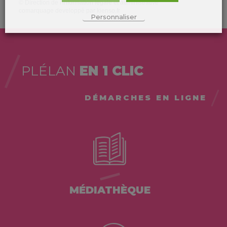
©
Direction de l'information légale et administrative
comarquage developpé par
kienso.fr
Personnaliser
PLÉLAN
EN 1 CLIC
DÉMARCHES EN LIGNE
MÉDIATHÈQUE