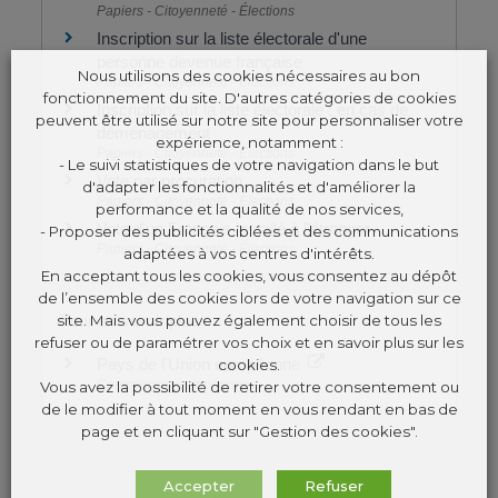
Papiers - Citoyenneté - Élections
Inscription sur la liste électorale d'une
personne devenue française
Nous utilisons des cookies nécessaires au bon
Papiers - Citoyenneté - Élections
fonctionnement du site. D'autres catégories de cookies
Inscription sur la liste électorale : en cas de
peuvent être utilisé sur notre site pour personnaliser votre
déménagement
expérience, notamment :
Papiers - Citoyenneté - Élections
- Le suivi statistiques de votre navigation dans le but
Vote par procuration
d'adapter les fonctionnalités et d'améliorer la
Papiers - Citoyenneté - Élections
performance et la qualité de nos services,
Vote d'un Français installé à l'étranger
- Proposer des publicités ciblées et des communications
Papiers - Citoyenneté - Élections
adaptées à vos centres d'intérêts.
En acceptant tous les cookies, vous consentez au dépôt
de l’ensemble des cookies lors de votre navigation sur ce
site. Mais vous pouvez également choisir de tous les
Pour en savoir plus
refuser ou de paramétrer vos choix et en savoir plus sur les
Pays de l'Union européenne
cookies.
Commission européenne
Vous avez la possibilité de retirer votre consentement ou
de le modifier à tout moment en vous rendant en bas de
page et en cliquant sur "Gestion des cookies".
Accepter
Refuser