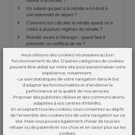
salarié à la retraite ?
Un salarié qui part à la retraite a-t-il droit à
une indemnité de départ ?
Comment est calculée la retraite quand on a
cotisé à plusieurs régimes de retraite ?
Retraité vivant à l'étranger : quand faut-il
présenter un certificat de vie ?
Les périodes de chômage sont-elles prises
Nous utilisons des cookies nécessaires au bon
en compte pour la retraite ?
fonctionnement du site. D'autres catégories de cookies
Qu'est-ce que l'aide à la vie familiale et
peuvent être utilisé sur notre site pour personnaliser votre
sociale (AVFS) ?
expérience, notamment :
- Le suivi statistiques de votre navigation dans le but
d'adapter les fonctionnalités et d'améliorer la
performance et la qualité de nos services,
Et aussi
- Proposer des publicités ciblées et des communications
adaptées à vos centres d'intérêts.
Retraite d'un agent public
En acceptant tous les cookies, vous consentez au dépôt
Travail - Formation
de l’ensemble des cookies lors de votre navigation sur ce
site. Mais vous pouvez également choisir de tous les
refuser ou de paramétrer vos choix et en savoir plus sur les
Pour en savoir plus
cookies.