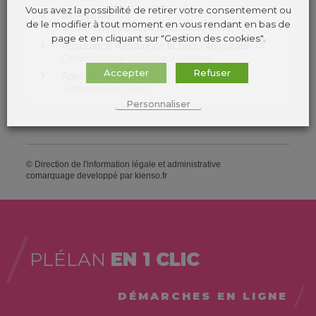
Vous avez la possibilité de retirer votre consentement ou
Info-retraite
de le modifier à tout moment en vous rendant en bas de
Groupement d'intérêt public "Union retraite"
page et en cliquant sur "Gestion des cookies".
Assurance Retraite de la Sécurité sociale
Caisse nationale d'assurance vieillesse
Accepter
Refuser
Agirc-Arrco
Fédération Agirc-Arrco
Personnaliser
©
Direction de l'information légale et administrative
comarquage developpé par
kienso.fr
PLÉLAN
EN 1 CLIC
DÉMARCHES EN LIGNE