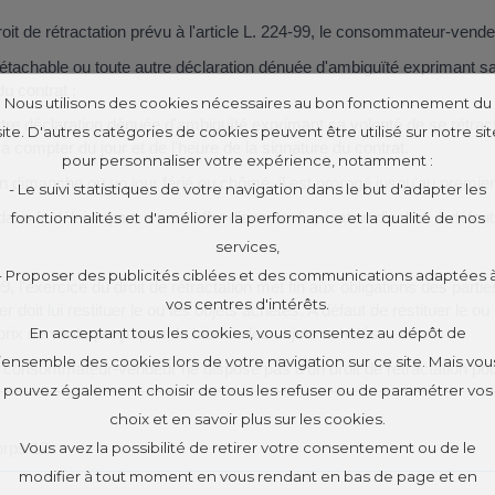
oit de rétractation prévu à l'article L. 224-99, le consommateur-vende
étachable ou toute autre déclaration dénuée d'ambiguïté exprimant sa 
u contrat ;
Nous utilisons des cookies nécessaires au bon fonctionnement du
tre déclaration dénuée d'ambiguïté exprimant sa volonté de se rétract
site. D'autres catégories de cookies peuvent être utilisé sur notre sit
 à compter du jour et de l'heure de la signature du contrat.
pour personnaliser votre expérience, notamment :
un dimanche ou un jour férié ou chômé, il est prorogé jusqu'au premie
- Le suivi statistiques de votre navigation dans le but d'adapter les
ns le délai imparti a pour effet d'annuler l'opération d'achat. A défaut
fonctionnalités et d'améliorer la performance et la qualité de nos
services,
- Proposer des publicités ciblées et des communications adaptées 
, l'exercice du droit de rétractation met fin aux obligations des par
vos centres d'intérêts.
er doit lui restituer le ou les objets achetés. A défaut de restituer le 
En acceptant tous les cookies, vous consentez au dépôt de
x de vente perçu pour le bien ou les objets achetés.
l’ensemble des cookies lors de votre navigation sur ce site. Mais vou
 consommateur-vendeur ne dispose pas d'un droit de rétractation pour
pouvez également choisir de tous les refuser ou de paramétrer vos
choix et en savoir plus sur les cookies.
orps 12.
Vous avez la possibilité de retirer votre consentement ou de le
modifier à tout moment en vous rendant en bas de page et en