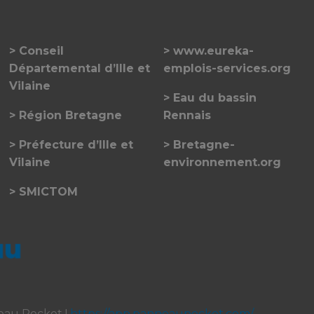
Conseil
www.eureka-
Départemental d’Ille et
emplois-services.org
Vilaine
Eau du bassin
Région Bretagne
Rennais
Préfecture d’Ille et
Bretagne-
Vilaine
environnement.org
SMICTOM
eau Pocket !
https://app.panneaupocket.com/