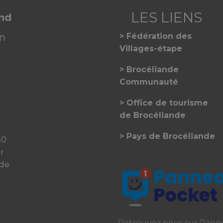
and
on
Fédération des
Villages-étape
Brocéliande
Communauté
Office de tourisme
de Brocéliande
Pays de Brocéliande
30
er
 de
Retrouvez nous sur Pann