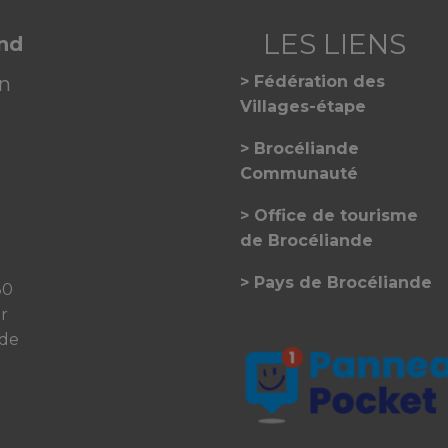
and
on
Fédération des
Villages-étape
Brocéliande
Communauté
Office de tourisme
de Brocéliande
Pays de Brocéliande
30
er
 de