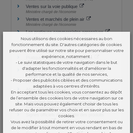
Ventes sur la voie publique
Ministère chargé de l'économie
Ventes et marchés de plein air
Ministère chargé de l'économie
Les pratiques commerciales agressives
Ministère chargé de l'économie
Nous utilisons des cookies nécessaires au bon
fonctionnement du site. D'autres catégories de cookies
Pratiques commerciales trompeuses
peuvent être utilisé sur notre site pour personnaliser votre
Ministère chargé de l'économie
expérience, notamment :
Pratiques commerciales déloyales
- Le suivi statistiques de votre navigation dans le but
Institut national de la consommation (INC)
d'adapter les fonctionnalités et d'améliorer la
Vente sans commande préalable - Vente
performance et la qualité de nos services,
forcée par correspondance
- Proposer des publicités ciblées et des communications
Institut national de la consommation (INC)
adaptées à vos centres d'intérêts.
Abus de faiblesse
En acceptant tous les cookies, vous consentez au dépôt
Institut national de la consommation (INC)
de l’ensemble des cookies lors de votre navigation sur ce
Symboles des produits dangereux
site. Mais vous pouvez également choisir de tous les
Institut national de la consommation (INC)
refuser ou de paramétrer vos choix et en savoir plus sur les
Signes officiels de la qualité des produits
cookies.
alimentaires
Vous avez la possibilité de retirer votre consentement ou
Ministère chargé de l'économie
de le modifier à tout moment en vous rendant en bas de