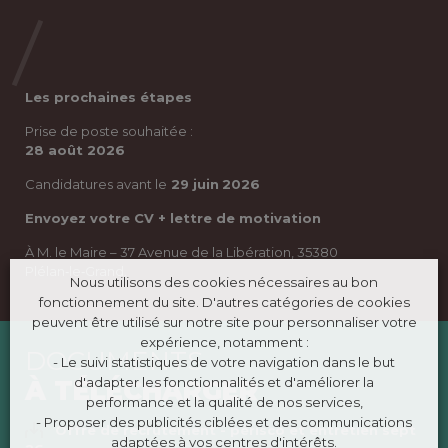
Les prochaines étapes
Prise de poste souhaitée :
28 août 2026
Candidatures avant le
29 juin
2026
Envoyez votre CV + lettre de motivation
À M. le Maire – 37 Avenue de la Libération, 35380
Plélan‑le‑Grand.
Nous utilisons des cookies nécessaires au bon
fonctionnement du site. D'autres catégories de cookies
peuvent être utilisé sur notre site pour personnaliser votre
expérience, notamment :
DOCUMENTS
- Le suivi statistiques de votre navigation dans le but
d'adapter les fonctionnalités et d'améliorer la
À TÉLÉCHARGER
performance et la qualité de nos services,
- Proposer des publicités ciblées et des communications
Offre de recrutement - périsco et entretien sept
adaptées à vos centres d'intérêts.