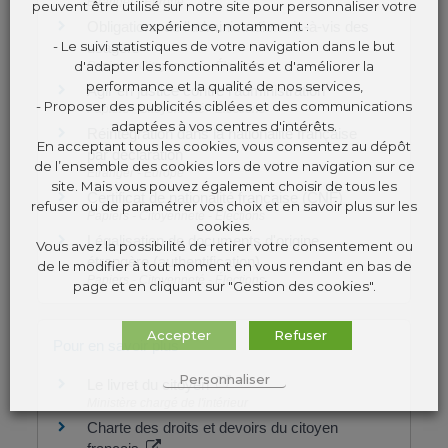
Étranger - Europe
peuvent être utilisé sur notre site pour personnaliser votre
expérience, notamment :
Obligations de l'administration vis-à-vis des
- Le suivi statistiques de votre navigation dans le but
usagers
d'adapter les fonctionnalités et d'améliorer la
Papiers - Citoyenneté - Élections
performance et la qualité de nos services,
Agir en justice contre l'administration
- Proposer des publicités ciblées et des communications
Papiers - Citoyenneté - Élections
adaptées à vos centres d'intérêts.
Réintégration dans la nationalité française
En acceptant tous les cookies, vous consentez au dépôt
par déclaration
de l’ensemble des cookies lors de votre navigation sur ce
Étranger - Europe
site. Mais vous pouvez également choisir de tous les
Certificat de nationalité française (CNF)
refuser ou de paramétrer vos choix et en savoir plus sur les
Papiers - Citoyenneté - Élections
cookies.
Légalisation de documents d'origine
Vous avez la possibilité de retirer votre consentement ou
étrangère (authentification)
de le modifier à tout moment en vous rendant en bas de
Papiers - Citoyenneté - Élections
page et en cliquant sur "Gestion des cookies".
Accepter
Refuser
Pour en savoir plus
Personnaliser
Le livret du citoyen
Ministère chargé de l'intérieur
Charte des droits et devoirs du citoyen